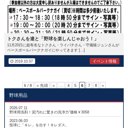
トクさんを達と「野球を楽しんじゃおう！」
11月20日に超有名なトクさん・ライパチさん・守備猿ジュンさんが
ベースボールパークナガイにやってきます […]
イベント情報
2019.10.07
6 / 8
« 先頭
«
...
4
5
6
7
8
»
野球用品
2026.07.11
野球用洗剤！泥汚れに驚きの洗浄力”価格￥3058
2023.06.03
投球に「キレ」を出す！キレダス。