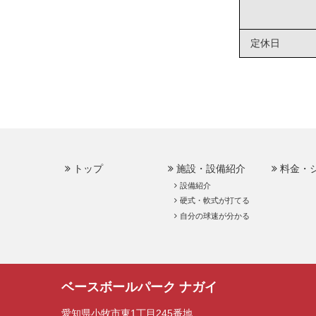
定休日
トップ
施設・設備紹介
料金・
設備紹介
硬式・軟式が打てる
自分の球速が分かる
ベースボールパーク ナガイ
愛知県小牧市東1丁目245番地